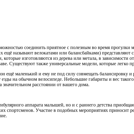
озможностью соединить приятное с полезным во время прогулки
(их ещё называют велокатами или балансбайками) представляют 
и, которые изготовляются из дерева или метала, в зависимости о
траве. Существуют также универсальные модели, которые легко п
он ещё маленький и ему не под силу совмещать балансировку и 
 езды на обычном велосипеде. Небольшие габариты и вес такого 
а значительном расстоянии от вашего дома.
ибулярного аппарата малышей, но и с раннего детства приобщают
их спортсменов. Участие в подобных мероприятиях приносит реб
ие.