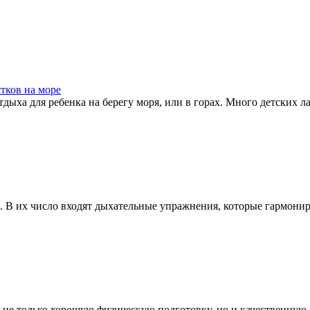
тков на море
тдыха для ребенка на берегу моря, или в горах. Много детских ла
В их число входят дыхательные упражнения, которые гармонирую
 не только хорошую физическую подготовку, но и качественную о