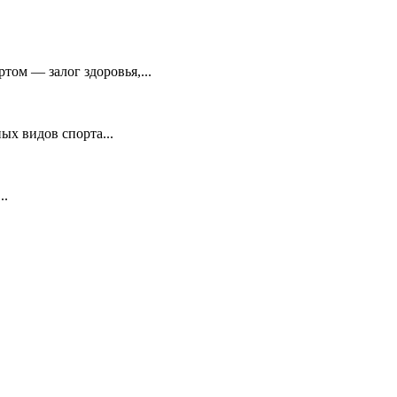
том — залог здоровья,...
х видов спорта...
..