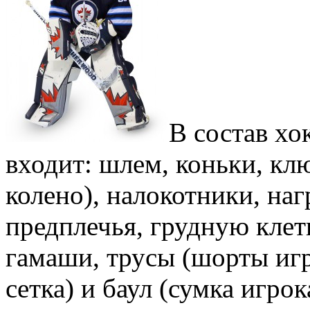
В состав хо
входит: шлем, коньки, кл
колено), налокотники, на
предплечья, грудную клетк
гамаши, трусы (шорты игр
сетка) и баул (сумка игрок