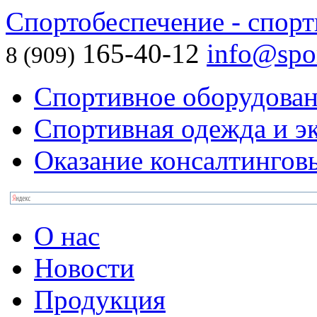
Спортобеспечение - спорт
165-40-12
info@spor
8 (909)
Спортивное оборудова
Спортивная одежда и э
Оказание консалтингов
О нас
Новости
Продукция