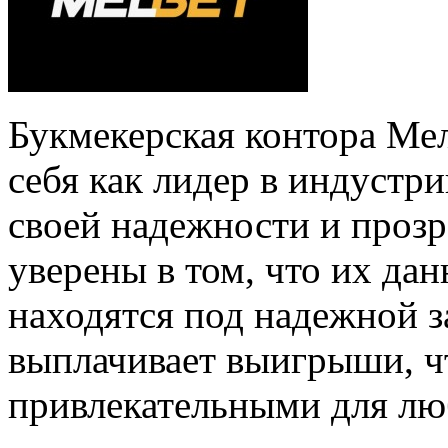
Букмекерская контора Мел
себя как лидер в индустр
своей надежности и проз
уверены в том, что их да
находятся под надежной 
выплачивает выигрыши, чт
привлекательными для лю