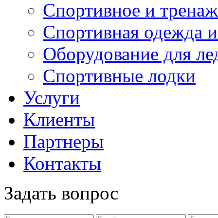
Спортивное и тренаж
Спортивная одежда и
Оборудование для ле
Спортивные лодки
Услуги
Клиенты
Партнеры
Контакты
Задать вопрос