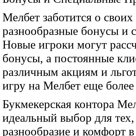
Мелбет заботится о своих
разнообразные бонусы и 
Новые игроки могут расс
бонусы, а постоянные кли
различным акциям и льго
игру на Мелбет еще более
Букмекерская контора Мел
идеальный выбор для тех,
разнообразие и комфорт в