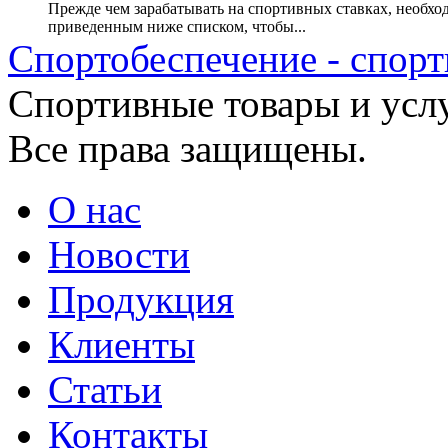
Прежде чем зарабатывать на спортивных ставках, необхо
приведенным ниже списком, чтобы...
Спортобеспечение - спорт
Cпортивные товары и услу
Все права защищены.
О нас
Новости
Продукция
Клиенты
Статьи
Контакты