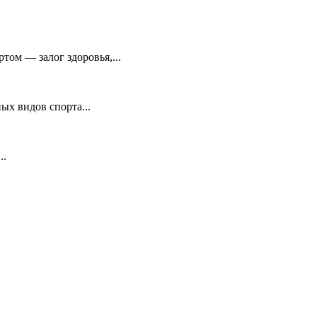
том — залог здоровья,...
х видов спорта...
..